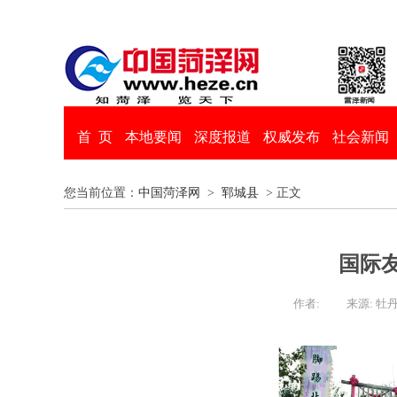
首 页
本地要闻
深度报道
权威发布
社会新闻
您当前位置：
中国菏泽网
>
郓城县
> 正文
国际
作者:
来源: 牡