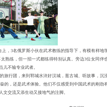
擂台上，3名俄罗斯小伙在武术教练的指导下，有模有样地
太熟练，但一招一式都练得特别认真。旁边3位女同伴
点儿不输专业武者。
成的旅行团，来到郓城水浒好汉城，逛古城、听故事，沉
奋的，还是武术体验。他们不仅感受到中国武术的刚劲
人文交流又添生动又接地气的注脚。