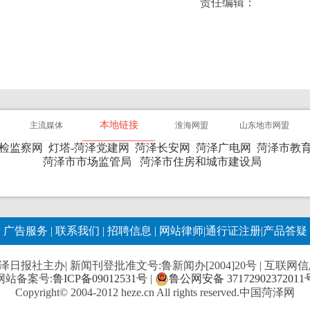
责任编辑：
本地链接
主流媒体
淮海网盟
山东地市网盟
纪检监察网
灯塔-菏泽党建网
菏泽长安网
菏泽广电网
菏泽市教
菏泽市市场监管局
菏泽市住房和城市建设局
广告服务
|
联系我们
|
招聘信息
|
网站律师
|
通行证注册
|
产品答疑
报社主办| 新闻刊登批准文号:鲁新闻办[2004]20号 | 互联网信息服
网站备案号:
鲁ICP备09012531号
|
鲁公网安备 37172902372011
Copyright© 2004-2012 heze.cn All rights reserved.中国菏泽网