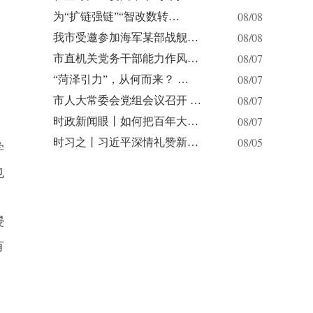
08/08
为“扩链强链”“智改数转…
08/08
我市受邀参加海军某部战舰…
08/07
市直机关党务干部能力作风…
08/07
“菏泽引力”，从何而来？ …
08/07
市人大常委会党组会议召开 …
08/07
时政新闻眼丨如何把百年大…
08/05
时习之丨习近平深情礼赞新…
学
也
浸
有