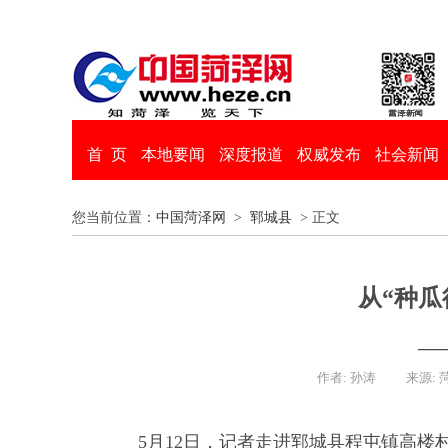
首 页
本地要闻
深度报道
权威发布
社会新闻
您当前位置：
中国菏泽网
>
郓城县
> 正文
从“种瓜
—
作者: 孙涛
来源: 
5月12日，记者走进郓城县程屯镇高楼