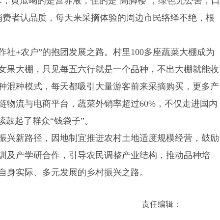
，黄瓜喝的是营养液，住的是‘高脚楼’，绿色无公害，口
但消费者认品质，每天来采摘体验的周边市民络绎不绝，根
作社+农户”的抱团发展之路。村里100多座蔬菜大棚成为
女果大棚，只见每五六行就是一个品种，不出大棚就能收
种混种模式，每天都吸引大量游客前来采摘购买，更多产
链物流与电商平台，蔬菜外销率超过60%，不仅走进国内
续鼓起了群众“钱袋子”。
振兴新路径，因地制宜推进农村土地适度规模经营，鼓励
训及产学研合作，引导农民调整产业结构，推动品种培
自身实际、多元发展的乡村振兴之路。
责任编辑：