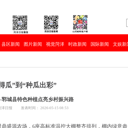
县区新闻
图片新闻
视觉菏泽
时政新闻
国际新闻
文娱新
得瓜”到“种瓜出彩”
—郓城县特色种植点亮乡村振兴路
菏泽日报
发表时间： 2026-05-15 08:53
村鼎盛源农场，6座高标准温控大棚整齐排列，棚内绿意盎