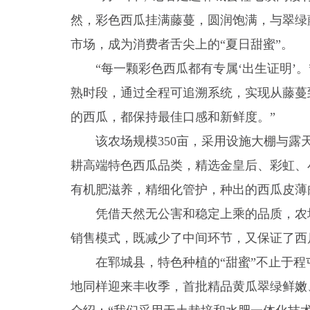
然，彩色西瓜挂满藤蔓，圆润饱满，与翠绿
市场，成为消费者舌尖上的“夏日甜蜜”。
“每一颗彩色西瓜都有专属‘出生证明’
熟时段，通过全程可追溯系统，实现从藤蔓
的西瓜，都保持最佳口感和新鲜度。”
该农场规模350亩，采用设施大棚与
耕高端特色西瓜品类，精选金皇后、彩虹、
有机肥滋养，精细化管护，种出的西瓜皮薄
凭借天然无公害和稳定上乘的品质，农
销售模式，既减少了中间环节，又保证了西
在郓城县，特色种植的“甜蜜”不止于
地同样迎来丰收季，首批精品黄瓜翠绿鲜嫩