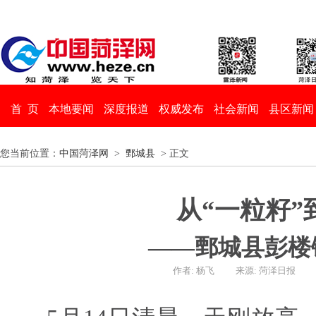
首 页
本地要闻
深度报道
权威发布
社会新闻
县区新闻
您当前位置：
中国菏泽网
>
鄄城县
> 正文
从“一粒籽”
——鄄城县彭楼
作者: 杨飞
来源: 菏泽日报