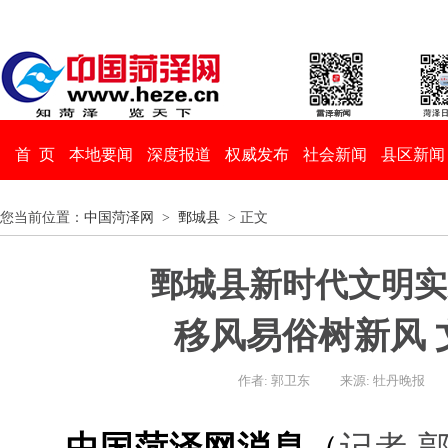
首 页
本地要闻
深度报道
权威发布
社会新闻
县区新闻
您当前位置：
中国菏泽网
>
鄄城县
> 正文
鄄城县新时代文明实
移风易俗树新风 
作者: 郭卫东
来源: 牡丹晚报