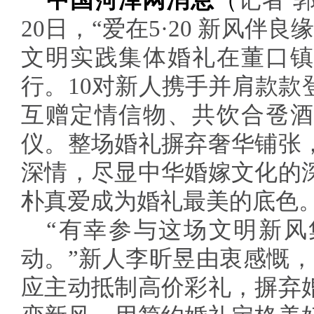
中国菏泽网消息
（
记者 
20日，“爱在5·20 新风伴良
文明实践集体婚礼在董口镇
行。10对新人携手并肩款款
互赠定情信物、共饮合卺酒
仪。整场婚礼摒弃奢华铺张
深情，尽显中华婚嫁文化的
朴真爱成为婚礼最美的底色
“有幸参与这场文明新风
动。”新人李昕昱由衷感慨，
应主动抵制高价彩礼，摒弃