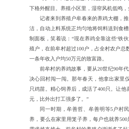
下格外醒目。养殖小区里，湿帘风机低鸣，
记者来到养殖户牟春来的养鸡大棚，推
洁，自动上料系统正均匀地将饲料送到食槽
制面板，笑着说：“现在养鸡全靠这些‘铁
殖户，在前牟村超过100户，占全村农户总
一条年收入户均50万元的致富路。
前牟村的养鸡故事，要从20世纪90
决心回村闯一闯。那年春天，他拿出家里仅有的
只鸡苗。精心饲养后，成活了400只。让他
元，比外出打工强多了。”
同一时期，牟善哲、牟善明等5户村
养，要么在家里用笼子养，每户也就养50