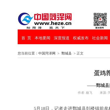
首 页
本地要闻
深度报道
权威发布
社会新闻
您当前位置：
中国菏泽网
>
鄄城县
> 正文
蛋鸡养
——鄄城县
作者: 杨飞
来源: 
5月18日，记者走进鄄城县彭楼镇前