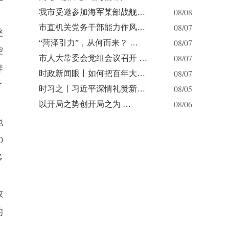
08/08
我市受邀参加海军某部战舰…
08/07
市直机关党务干部能力作风…
整
08/07
“菏泽引力”，从何而来？ …
控
08/07
市人大常委会党组会议召开 …
养
08/07
时政新闻眼丨如何把百年大…
了
08/05
时习之丨习近平深情礼赞新…
08/06
以开局之势创开局之为 …
他
0
多
散
的