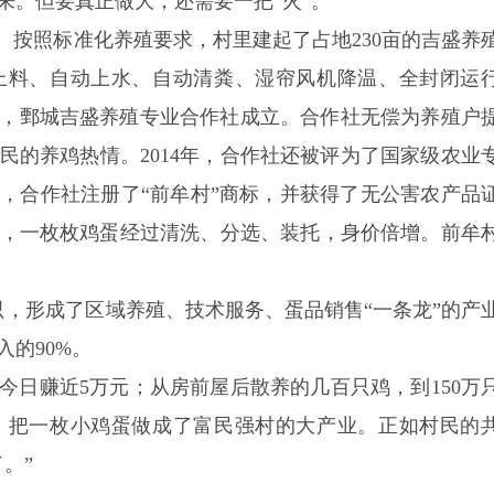
来。但要真正做大，还需要一把“火”。
轨。按照标准化养殖要求，村里建起了占地230亩的吉盛养
上料、自动上水、自动清粪、湿帘风机降温、全封闭运
9年，鄄城吉盛养殖专业合作社成立。合作社无偿为养殖户
民的养鸡热情。2014年，合作社还被评为了国家级农业
年，合作社注册了“前牟村”商标，并获得了无公害农产品
，一枚枚鸡蛋经过清洗、分选、装托，身价倍增。前牟
只，形成了区域养殖、技术服务、蛋品销售“一条龙”的产
的90%。
如今日赚近5万元；从房前屋后散养的几百只鸡，到150万
，把一枚小鸡蛋做成了富民强村的大产业。正如村民的
。”