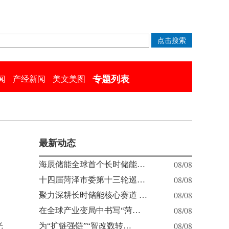
专题列表
闻
产经新闻
美文美图
最新动态
08/08
海辰储能全球首个长时储能…
08/08
十四届菏泽市委第十三轮巡…
08/08
聚力深耕长时储能核心赛道 …
08/08
在全球产业变局中书写“菏…
08/08
光
为“扩链强链”“智改数转…