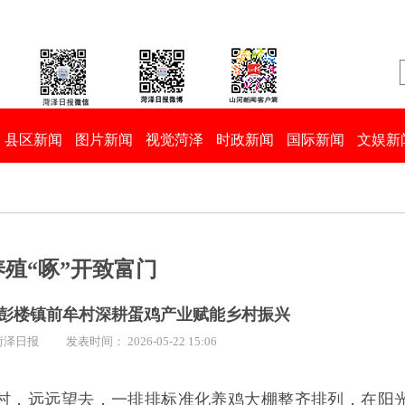
县区新闻
图片新闻
视觉菏泽
时政新闻
国际新闻
文娱新
殖“啄”开致富门
彭楼镇前牟村深耕蛋鸡产业赋能乡村振兴
菏泽日报
发表时间： 2026-05-22 15:06
牟村，远远望去，一排排标准化养鸡大棚整齐排列，在阳