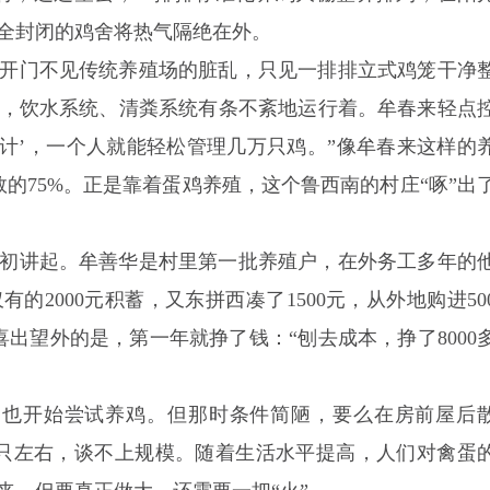
全封闭的鸡舍将热气隔绝在外。
开门不见传统养殖场的脏乱，只见一排排立式鸡笼干净
，饮水系统、清粪系统有条不紊地运行着。牟春来轻点
伙计’，一个人就能轻松管理几万只鸡。”像牟春来这样的
数的75%。正是靠着蛋鸡养殖，这个鲁西南的村庄“啄”出
年代初讲起。牟善华是村里第一批养殖户，在外务工多年的
2000元积蓄，又东拼西凑了1500元，从外地购进50
喜出望外的是，第一年就挣了钱：“刨去成本，挣了8000
民也开始尝试养鸡。但那时条件简陋，要么在房前屋后
0只左右，谈不上规模。随着生活水平提高，人们对禽蛋