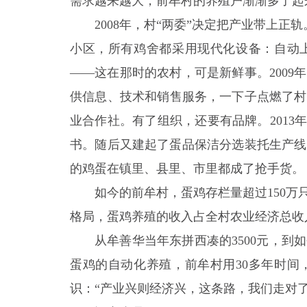
需求越来越大，前牟村的养殖户渐渐多了起
2008年，村“两委”决定把产业带上正
小区，所有鸡舍都采用现代化设备：自动
——这在那时的农村，可是新鲜事。200
供信息、技术和销售服务，一下子点燃了村
业合作社。有了组织，还要有品牌。2013
书。随后又建起了蛋品保洁分选装托生产线
的鸡蛋在镇里、县里、市里都成了抢手货。
如今的前牟村，蛋鸡存栏量超过150万
格局，蛋鸡养殖的收入占全村农业经济总收入
从牟善华当年东拼西凑的3500元，到
蛋鸡的自动化养殖，前牟村用30多年时间
识：“产业兴则经济兴，这条路，我们走对了