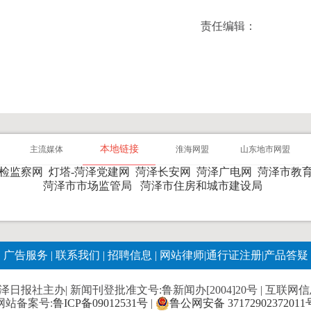
责任编辑：
本地链接
主流媒体
淮海网盟
山东地市网盟
纪检监察网
灯塔-菏泽党建网
菏泽长安网
菏泽广电网
菏泽市教
菏泽市市场监管局
菏泽市住房和城市建设局
广告服务
|
联系我们
|
招聘信息
|
网站律师
|
通行证注册
|
产品答疑
报社主办| 新闻刊登批准文号:鲁新闻办[2004]20号 | 互联网信息服
网站备案号:
鲁ICP备09012531号
|
鲁公网安备 37172902372011