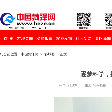
首 页
本地要闻
深度报道
权威发布
社会新闻
县区新闻
您当前位置：
中国菏泽网
>
郓城县
> 正文
逐梦科学，
作者: 郭卫东
来源: 牡丹晚报