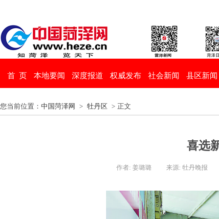
首 页
本地要闻
深度报道
权威发布
社会新闻
县区新闻
您当前位置：
中国菏泽网
>
牡丹区
> 正文
喜选
作者: 姜璐璐
来源: 牡丹晚报