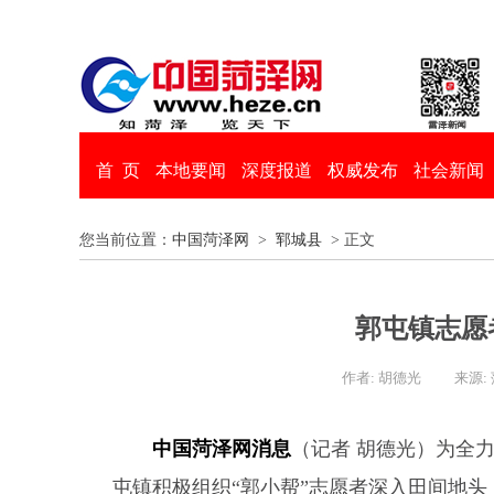
首 页
本地要闻
深度报道
权威发布
社会新闻
您当前位置：
中国菏泽网
>
郓城县
> 正文
郭屯镇志愿
作者: 胡德光
来源:
中国菏泽网消息
（记者 胡德光）为全
屯镇积极组织“郭小帮”志愿者深入田间地头