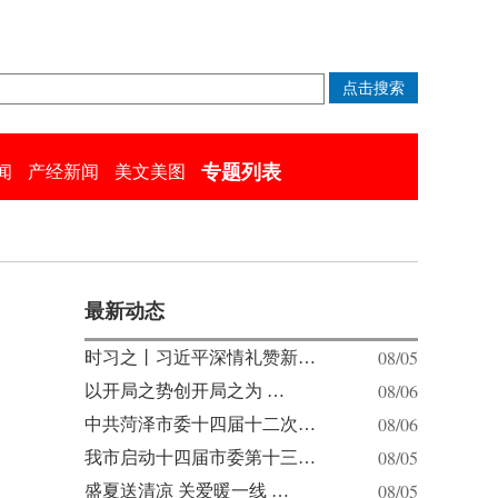
专题列表
闻
产经新闻
美文美图
最新动态
08/05
时习之丨习近平深情礼赞新…
08/06
以开局之势创开局之为 …
08/06
中共菏泽市委十四届十二次…
郭
08/05
我市启动十四届市委第十三…
08/05
盛夏送清凉 关爱暖一线 …