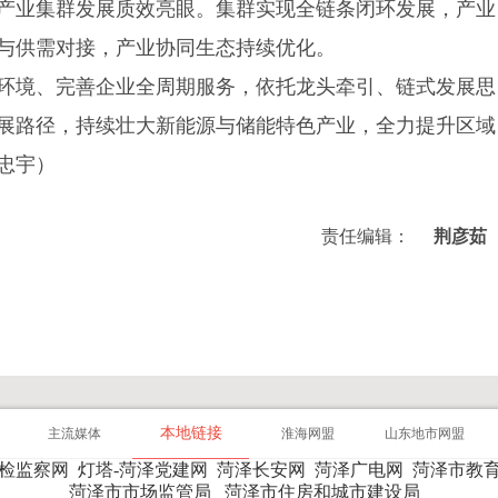
产业集群发展质效亮眼。集群实现全链条闭环发展，产业
与供需对接，产业协同生态持续优化。
环境、完善企业全周期服务，依托龙头牵引、链式发展思
展路径，持续壮大新能源与储能特色产业，全力提升区域
忠宇）
责任编辑：
荆彦茹
本地链接
主流媒体
淮海网盟
山东地市网盟
纪检监察网
灯塔-菏泽党建网
菏泽长安网
菏泽广电网
菏泽市教
菏泽市市场监管局
菏泽市住房和城市建设局