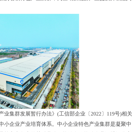
集群发展暂行办法》(工信部企业〔2022〕119号)相
级中小企业产业培育体系。中小企业特色产业集群是凝聚中