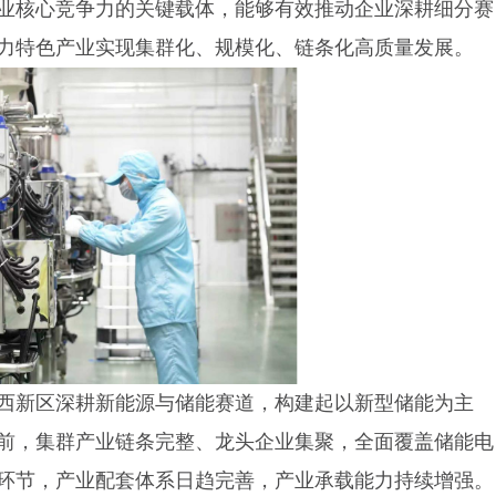
业核心竞争力的关键载体，能够有效推动企业深耕细分赛
力特色产业实现集群化、规模化、链条化高质量发展。
西新区深耕新能源与储能赛道，构建起以新型储能为主
前，集群产业链条完整、龙头企业集聚，全面覆盖储能电
环节，产业配套体系日趋完善，产业承载能力持续增强。