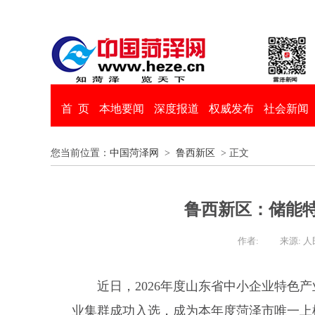
首 页
本地要闻
深度报道
权威发布
社会新闻
您当前位置：
中国菏泽网
>
鲁西新区
> 正文
鲁西新区：储能
作者:
来源: 
近日，2026年度山东省中小企业特色
业集群成功入选，成为本年度菏泽市唯一上