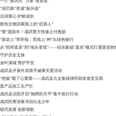
一片“振兴区” 万家“致富歌”
“泥巴路”变成“振兴道”
法润童心 护航成长
散佚文物回家路上的“赶路人”
“警”急阻诈！成武警方快速止付挽损
“新农人”李怀福：荒地上“种”出绿色银行
从“田间直采”到“地头变现”——伯乐集镇“直采”模式打通菜花
守护历史文脉
金叶满城 警护平安
成武县开展外卖骑手健康关爱活动
“热饭”暖了心窝窝——成武县九女集镇便民助老食堂见闻
畜产品加工生产忙
成武县法院开启“驰骋的天平”集中执行行动
成武民警深夜寻回出走少年
链式发展 创新领航