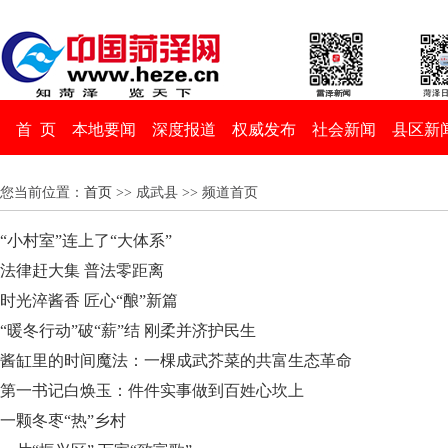
首 页
本地要闻
深度报道
权威发布
社会新闻
县区新
您当前位置：
首页
>> 成武县 >> 频道首页
“小村室”连上了“大体系”
法律赶大集 普法零距离
时光淬酱香 匠心“酿”新篇
“暖冬行动”破“薪”结 刚柔并济护民生
酱缸里的时间魔法：一棵成武芥菜的共富生态革命
第一书记白焕玉：件件实事做到百姓心坎上
一颗冬枣“热”乡村