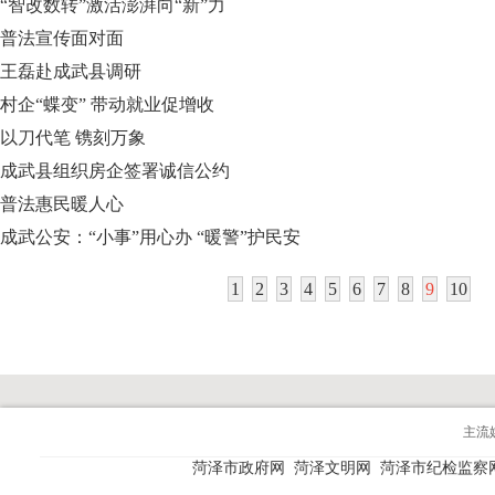
“智改数转”激活澎湃向“新”力
普法宣传面对面
王磊赴成武县调研
村企“蝶变” 带动就业促增收
以刀代笔 镌刻万象
成武县组织房企签署诚信公约
普法惠民暖人心
成武公安：“小事”用心办 “暖警”护民安
1
2
3
4
5
6
7
8
9
10
主流
菏泽市政府网
菏泽文明网
菏泽市纪检监