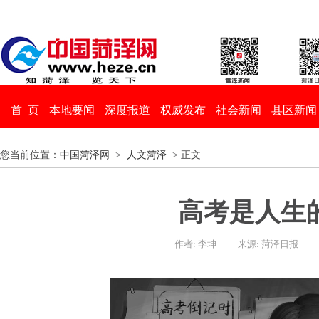
首 页
本地要闻
深度报道
权威发布
社会新闻
县区新闻
您当前位置：
中国菏泽网
>
人文菏泽
> 正文
高考是人生
作者: 李坤
来源: 菏泽日报