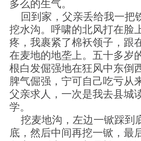
多么的生气。
回到家，父亲丢给我一把
挖水沟。呼啸的北风打在脸
疼，我裹紧了棉袄领子，跟
在麦地的地垄上。五十多岁
根白发倔强地在狂风中东倒
脾气倔强，宁可自己吃亏从
父亲求人，一次是我去县城
学。
挖麦地沟，左边一锨踩到
底，然后中间再挖一锨，最