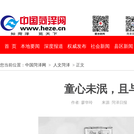
首 页
本地要闻
深度报道
权威发布
社会新闻
县区新闻
您当前位置：
中国菏泽网
>
人文菏泽
> 正文
童心未泯，且
作者: 廖华玲
来源: 菏泽日报