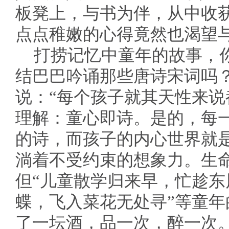
板凳上，与书为伴，从中收
点点稚嫩的心得竟然也渴望
打捞记忆中童年的故事，
结巴巴吟诵那些唐诗宋词吗
说：“每个孩子就其天性来说
理解：童心即诗。是的，每
的诗，而孩子的内心世界就
淌着不受约束的想象力。生
但“儿童散学归来早，忙趁东
蝶，飞入菜花无处寻”等童
了一坛酒，品一次，醉一次