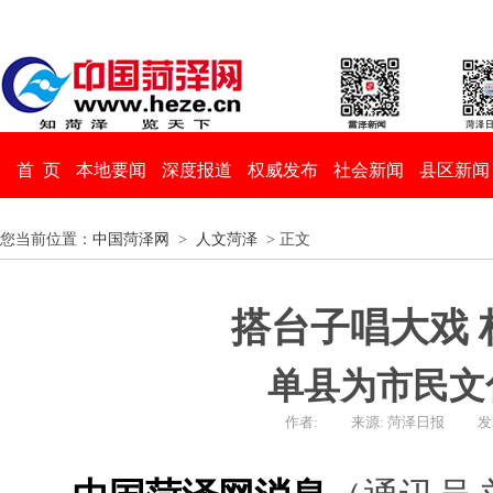
首 页
本地要闻
深度报道
权威发布
社会新闻
县区新闻
您当前位置：
中国菏泽网
>
人文菏泽
> 正文
搭台子唱大戏 
单县为市民文
作者:
来源: 菏泽日报
发