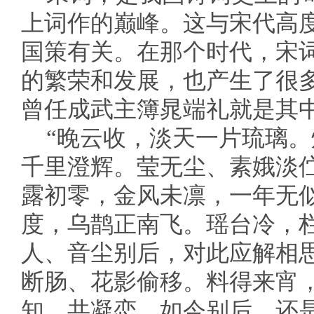
上词作的巅峰。这与宋代高度
国策有关。在那个时代，宋
的繁荣和发展，也产生了很
曾任成武主簿晁端礼就是其
“晚云收，淡天一片琉璃
千里澄辉。莹无尘、素娥淡
露初零，金风未凛，一年无
度，乌鹊正南飞。瑶台冷，
人、音尘别后，对此应解相
断肠、花影偷移。料得来宵
知。共凝恋、如今别后，还