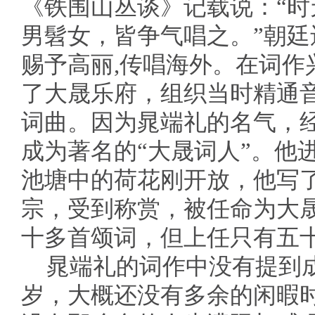
《铁围山丛谈》记载说：“
男髫女，皆争气唱之。”朝
赐予高丽,传唱海外。在词作
了大晟乐府，组织当时精通
词曲。因为晁端礼的名气，经
成为著名的“大晟词人”。他
池塘中的荷花刚开放，他写
宗，受到称赏，被任命为大
十多首颂词，但上任只有五
晁端礼的词作中没有提到成
岁，大概还没有多余的闲暇