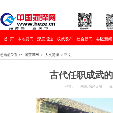
首 页
本地要闻
深度报道
权威发布
社会新闻
县区新闻
您当前位置：
中国菏泽网
>
人文菏泽
> 正文
古代任职成武的
作者:
来源: 菏泽日报
发