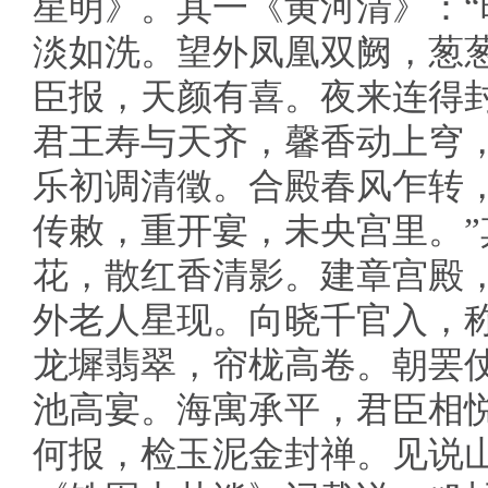
星明》。其一《黄河清》：
淡如洗。望外凤凰双阙，葱
臣报，天颜有喜。夜来连得
君王寿与天齐，馨香动上穹
乐初调清徵。合殿春风乍转
传敕，重开宴，未央宫里。”
花，散红香清影。建章宫殿
外老人星现。向晓千官入，
龙墀翡翠，帘栊高卷。朝罢
池高宴。海寓承平，君臣相
何报，检玉泥金封禅。见说