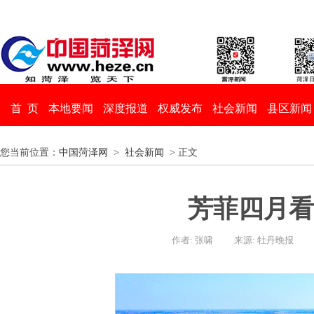
首 页
本地要闻
深度报道
权威发布
社会新闻
县区新闻
您当前位置：
中国菏泽网
>
社会新闻
> 正文
芳菲四月看
作者: 张啸
来源: 牡丹晚报