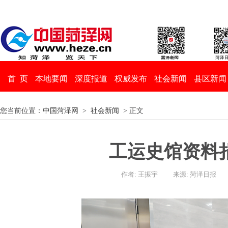
首 页
本地要闻
深度报道
权威发布
社会新闻
县区新闻
您当前位置：
中国菏泽网
>
社会新闻
> 正文
工运史馆资料
作者: 王振宇
来源: 菏泽日报