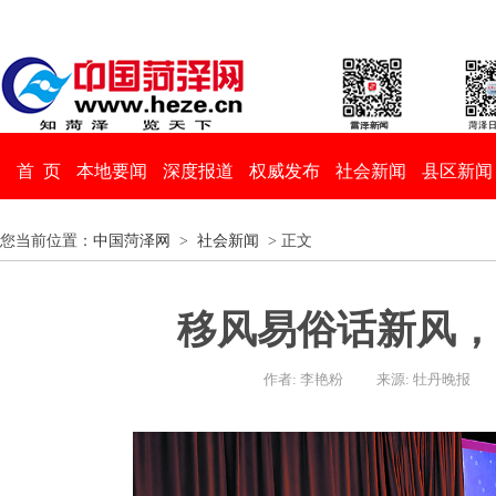
首 页
本地要闻
深度报道
权威发布
社会新闻
县区新闻
您当前位置：
中国菏泽网
>
社会新闻
> 正文
移风易俗话新风，
作者: 李艳粉
来源: 牡丹晚报