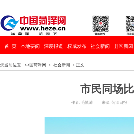
首 页
本地要闻
深度报道
权威发布
社会新闻
县区新闻
您当前位置：
中国菏泽网
>
社会新闻
> 正文
市民同场比
作者: 毛慎沛
来源: 菏泽日报