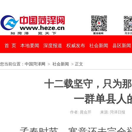
首 页
本地要闻
深度报道
权威发布
社会新闻
县区新闻
您当前位置：
中国菏泽网
>
社会新闻
> 正文
十二载坚守，只为那个
一群单县人
作者: 晁会芹
来源: 菏泽日报