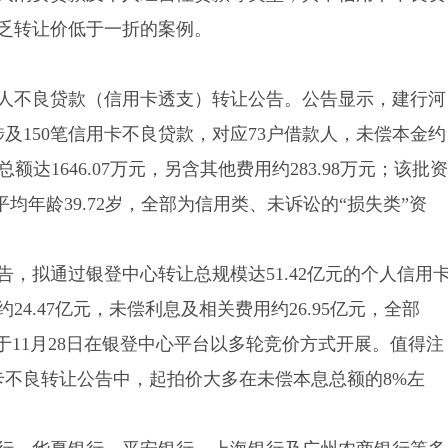
乏转让价低于一折的案例。
个人不良贷款（信用卡透支）转让公告。公告显示，建行河
涉及150笔信用卡不良贷款，对应73户借款人，未偿本金约
息总额达1646.07万元，另含其他费用约283.98万元；该批资
平均年龄39.72岁，全部为信用类、未诉讼的“损失类”资
告，拟通过银登中心转让总规模达51.42亿元的个人信用
4.47亿元，未偿利息及相关费用约26.95亿元，全部
于11月28日在银登中心平台以多轮竞价方式开展。值得注
卡不良转让公告中，起拍价大多在未偿本息总额的8%左