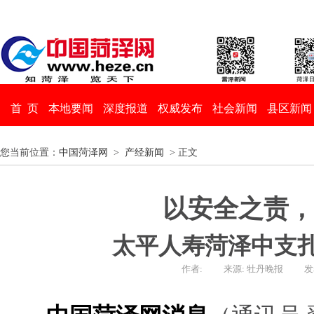
首 页
本地要闻
深度报道
权威发布
社会新闻
县区新闻
您当前位置：
中国菏泽网
>
产经新闻
> 正文
以安全之责，
太平人寿菏泽中支扎
作者:
来源: 牡丹晚报
发