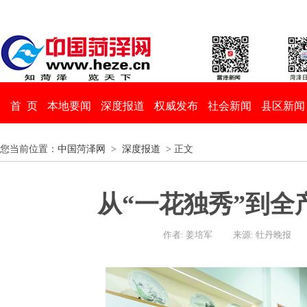
首 页
本地要闻
深度报道
权威发布
社会新闻
县区新闻
您当前位置：
中国菏泽网
>
深度报道
> 正文
从“一花独秀”到全
作者: 姜培军
来源: 牡丹晚报