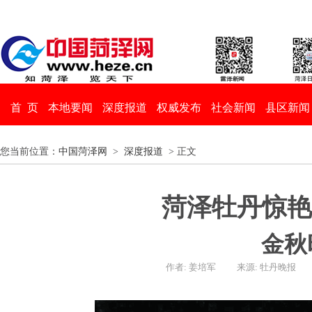
首 页
本地要闻
深度报道
权威发布
社会新闻
县区新闻
您当前位置：
中国菏泽网
>
深度报道
> 正文
菏泽牡丹惊艳
金秋
作者: 姜培军
来源: 牡丹晚报