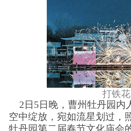
打铁花
2日5日晚，曹州牡丹园内
空中绽放，宛如流星划过，
牡丹园第二届春节文化庙会