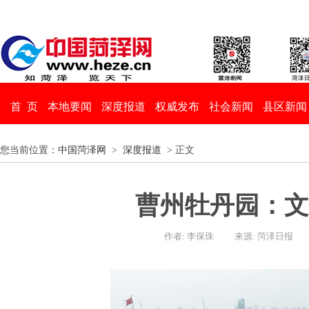
首 页
本地要闻
深度报道
权威发布
社会新闻
县区新闻
您当前位置：
中国菏泽网
>
深度报道
> 正文
曹州牡丹园：文
作者: 李保珠
来源: 菏泽日报