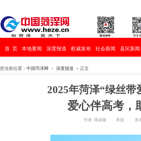
首 页
本地要闻
深度报道
权威发布
社会新闻
县区新闻
您当前位置：
中国菏泽网
>
深度报道
> 正文
2025年菏泽“绿丝
爱心伴高考，
作者: 陈淑娅
来源:
发表