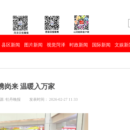
县区新闻
图片新闻
视觉菏泽
时政新闻
国际新闻
文娱新
”携岗来 温暖入万家
源: 牡丹晚报
发表时间： 2026-02-27 11:33