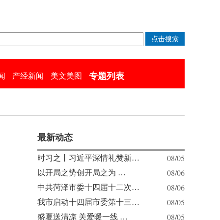
专题列表
闻
产经新闻
美文美图
最新动态
08/05
时习之丨习近平深情礼赞新…
08/06
以开局之势创开局之为 …
08/06
中共菏泽市委十四届十二次…
08/05
我市启动十四届市委第十三…
08/05
盛夏送清凉 关爱暖一线 …