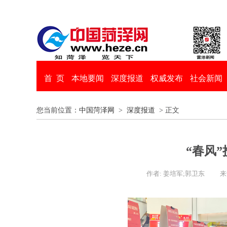
首 页
本地要闻
深度报道
权威发布
社会新闻
您当前位置：
中国菏泽网
>
深度报道
> 正文
“春风
作者: 姜培军;郭卫东
来