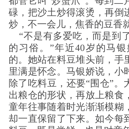
都管它叫“炒蟹爪”。每到二
碌，把沙土炒得滚烫，再倒
炒，不一会儿，焦香的豆香
“不是有多爱吃，而是到
的习俗。”年近40岁的马
的。她站在料豆堆头前，手
里满是怀念。马银娇说，小
除了吃料豆，还要“围仓”。
出粮仓的形状，再放上粮食
童年往事随着时光渐渐模糊
却一直保留了下来。如今每