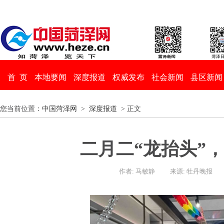
首 页
本地要闻
深度报道
权威发布
社会新闻
县区新闻
您当前位置：
中国菏泽网
>
深度报道
> 正文
二月二“龙抬头”，
作者: 马敏静
来源: 牡丹晚报