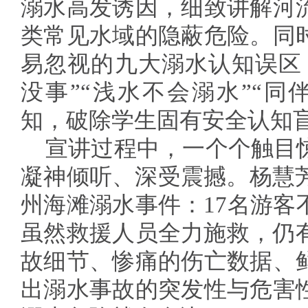
溺水高发诱因，细致讲解河
类常见水域的隐蔽危险。同
易忽视的九大溺水认知误区
没事”“浅水不会溺水”“同
知，破除学生固有安全认知
宣讲过程中，一个个触目
凝神倾听、深受震撼。杨慧芳
州海滩溺水事件：17名游客
虽然救援人员全力施救，仍有
故细节、惨痛的伤亡数据、
出溺水事故的突发性与危害