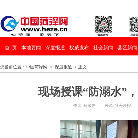
首 页
本地要闻
深度报道
权威发布
社会新闻
县区新闻
您当前位置：
中国菏泽网
>
深度报道
> 正文
现场授课“防溺水”
作者: 马敏静
来源: 牡丹晚报