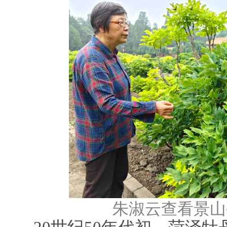
朱淑云查看景山