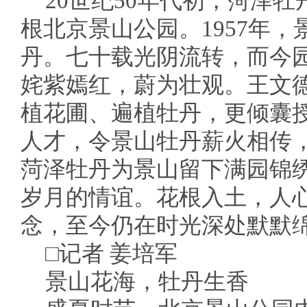
20世纪50年代初，菏泽
根北京景山公园。1957年
丹。七十载光阴流转，而今
姹紫嫣红，蔚为壮观。王文
植花圃、遍植牡丹，更倾囊
人才，令景山牡丹薪火相传，
菏泽牡丹为景山留下满园锦
岁月的情谊。花根入土，人
念，至今仍在时光深处默默
□记者 姜培军
景山花海，牡丹生香