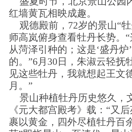
盛夏时节，北京景山公园
红墙黄瓦相映成趣。
观德殿前，72岁的景山“
师高岚俯身查看牡丹长势。“这
从菏泽引种的；这是‘盛丹炉
的。”6月30日，朱淑云轻抚
见这些牡丹，我就想起王文
月。”
景山种植牡丹历史悠久，
《元大都宫殿考》载：“又
裹以黄金，四外尽植牡丹百余