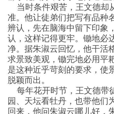
当时条件艰苦，王文德却
准。他让徒弟们把写有品种
辨认，先在脑海中留下印象
认，这样记得更牢。锄地必
净。据朱淑云回忆，他干活
求景致美观，锄完地必用平
是这种近乎苛刻的要求，使
脱颖而出。
每年花开时节，王文德带
园、天坛看牡丹，也带他们
回来，他问朱淑云哪儿好，