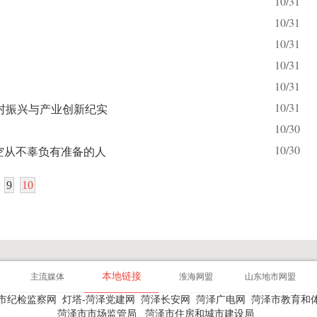
10/31
10/31
10/31
10/31
10/31
10/31
村振兴与产业创新纪实
10/30
10/30
空从不辜负有准备的人
9
10
本地链接
主流媒体
淮海网盟
山东地市网盟
市纪检监察网
灯塔-菏泽党建网
菏泽长安网
菏泽广电网
菏泽市教育和
菏泽市市场监管局
菏泽市住房和城市建设局