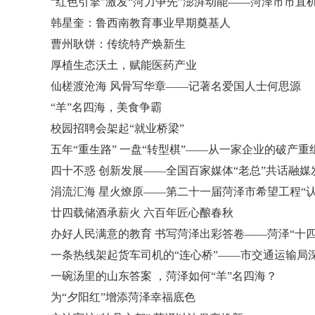
“红色引擎”激发“菏力争先”澎湃动能——菏泽市市
韩星奎：鲁西南教育事业早期奠基人
曹州耿饼：传统特产焕新生
厚植生态沃土，赋能医药产业
仙槎渡沧海 风骨写华章——记著名爱国人士何思源
“羊”名四海，美食争霸
校园招聘会架起“就业桥梁”
五年“重生路” 一盘“转型棋”——从一家企业的破产
四十不惑 创新发展——全国百家媒体“老总”共话融媒
涓流汇海 星火燎原——第二十一届菏泽市希望工程“认
廿四载储酒承薪火 六百年匠心酿春秋
办好人民满意的教育 书写菏泽出彩答卷——菏泽“十
一条热线架起货车司机的“连心桥”——市交通运输局深
一碗汤里的山东答案 ，菏泽如何“羊”名四海？
为“夕阳红”增添菏泽幸福底色