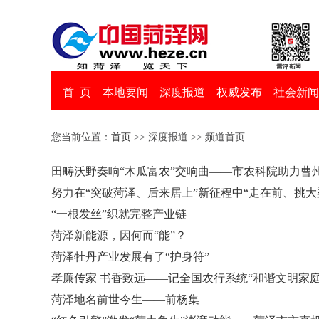
首 页
本地要闻
深度报道
权威发布
社会新闻
您当前位置：
首页
>> 深度报道 >> 频道首页
田畴沃野奏响“木瓜富农”交响曲——市农科院助力曹
努力在“突破菏泽、后来居上”新征程中“走在前、挑大
“一根发丝”织就完整产业链
菏泽新能源，因何而“能”？
菏泽牡丹产业发展有了“护身符”
孝廉传家 书香致远——记全国农行系统“和谐文明家庭
菏泽地名前世今生——前杨集