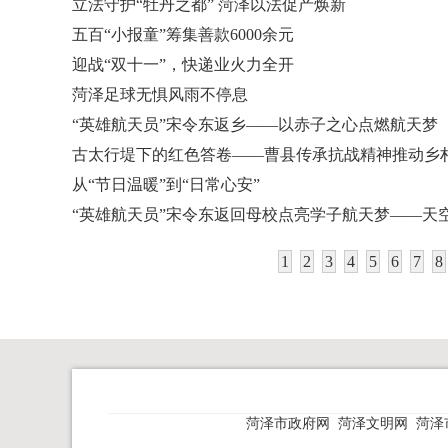
立法守护“牡丹之都” 菏泽以法促产焕新
五百“小报童”筹集善款6000余元
迎战“双十一”，快递业火力全开
菏泽足球无惧风雨不停息
“英雄航天员”宋令东返乡——以赤子之心点燃航天梦
古太行堤下的红色答卷——曹县传承抗战精神推动乡
从“节日温暖”到“日常心安”
“英雄航天员”宋令东返回母校点亮学子航天梦——天
1
2
3
4
5
6
7
8
菏泽市政府网
菏泽文明网
菏泽