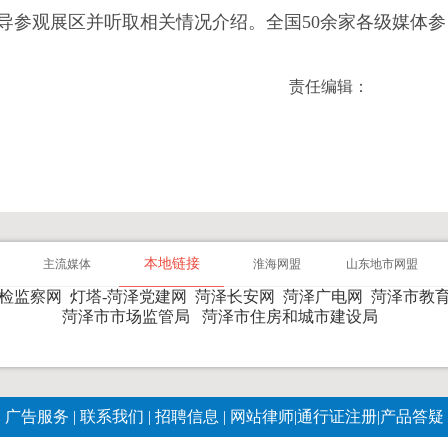
导参观展区并听取相关情况介绍。全国50余家各级媒体参
责任编辑：
本地链接
主流媒体
淮海网盟
山东地市网盟
纪检监察网
灯塔-菏泽党建网
菏泽长安网
菏泽广电网
菏泽市教
菏泽市市场监管局
菏泽市住房和城市建设局
广告服务
|
联系我们
|
招聘信息
|
网站律师
|
通行证注册
|
产品答疑