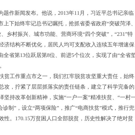
为题作新闻发布。他说，2013年11月，习近平总书记亲临
全市上下始终牢记总书记嘱托，抢抓省委省政府“突破菏泽
乡村振兴、城市功能、营商环境“四个突破”，“231”特
经济结构不断优化，居民人均可支配收入连续五年增速保
由全省第13位跃居第8位、前进5个位次，实现了由“全省
”。
扶贫工作重点市之一，我们扛牢脱贫攻坚重大责任，始终
总攻，拧紧了层层抓落实的责任链条，建立了科学完备的
泽坚持改革创新精神，实施“一户一案”精准扶贫、“一村
会诊制”，设立“两项保险”，推广“电商扶贫”模式，推行兜
性。170.15万贫困人口全部脱贫，历史性解决了绝对贫