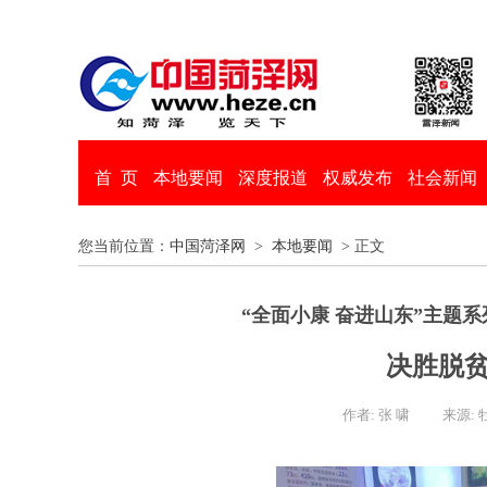
首 页
本地要闻
深度报道
权威发布
社会新闻
您当前位置：
中国菏泽网
>
本地要闻
> 正文
“全面小康 奋进山东”主题
决胜脱贫
作者: 张 啸
来源: