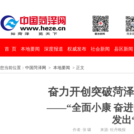
首 页
本地要闻
深度报道
权威发布
社会新闻
县区新闻
您当前位置：
中国菏泽网
>
本地要闻
> 正文
奋力开创突破菏泽
——“全面小康 奋
发出
作者: 张 啸
来源: 牡丹晚报