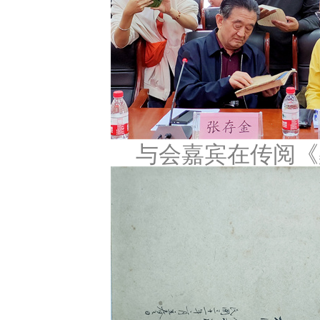
与会嘉宾在传阅《