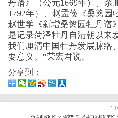
丹谱》（公元1669年）、
1792年）、赵孟俭《桑篱园
赵世学《新增桑篱园牡丹谱
是记录菏泽牡丹自清朝以来
我们厘清中国牡丹发展脉络
要意义。”荣宏君说。
分享到：
主流
菏泽市政府网
菏泽文明网
菏泽市纪检监察网