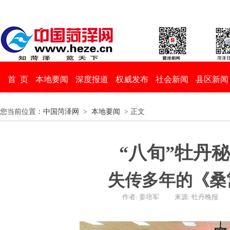
首 页
本地要闻
深度报道
权威发布
社会新闻
县区新闻
您当前位置：
中国菏泽网
>
本地要闻
> 正文
“八旬”牡丹
失传多年的《桑
作者: 姜培军
来源: 牡丹晚报