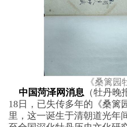
《桑篱园
中国菏泽网消息
（牡丹晚
18日，已失传多年的《桑篱
里，这一诞生于清朝道光年间