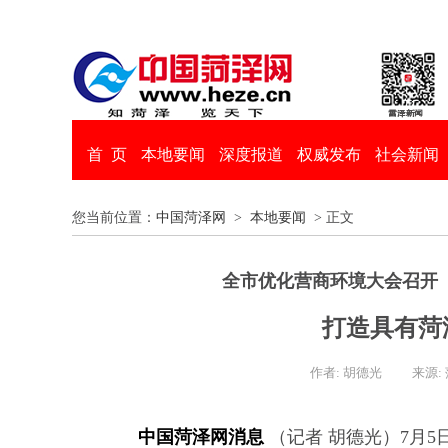
首 页
本地要闻
深度报道
权威发布
社会新闻
您当前位置：
中国菏泽网
>
本地要闻
> 正文
全市优化营商环境大会召开
打造具有菏
作者: 胡德光
来源:
中国菏泽网消息
（记者 胡德光）7月