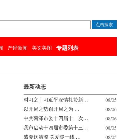
专题列表
闻
产经新闻
美文美图
最新动态
08/05
时习之丨习近平深情礼赞新…
08/06
以开局之势创开局之为 …
08/06
中共菏泽市委十四届十二次…
08/05
我市启动十四届市委第十三…
08/05
盛夏送清凉 关爱暖一线 …