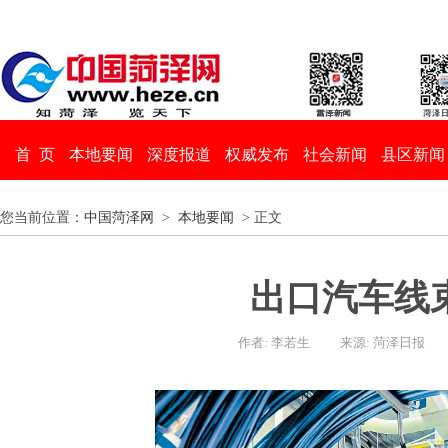
首 页
本地要闻
深度报道
权威发布
社会新闻
县区新闻
您当前位置：
中国菏泽网
>
本地要闻
> 正文
出口汽车线
作者: 李若生
来源: 菏泽日报