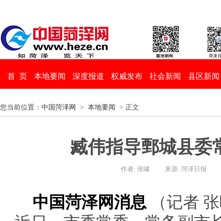
首 页
本地要闻
深度报道
权威发布
社会新闻
县区新闻
您当前位置：
中国菏泽网
>
本地要闻
> 正文
臧伟指导鄄城县委
作者: 张啸
来源: 菏泽日报
中国菏泽网消息
（记者 