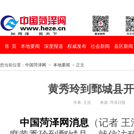
首 页
本地要闻
深度报道
权威发布
社会新闻
县区新闻
您当前位置：
中国菏泽网
>
本地要闻
> 正文
黄秀玲到鄄城县开
作者: 王浩
来源: 菏泽日报
中国菏泽网消息
（记者 王