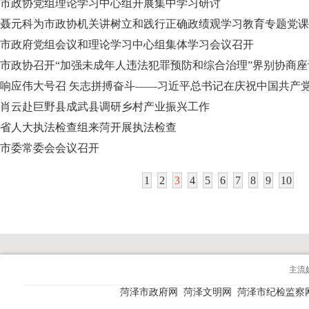
市政协党组理论学习中心组开展集中学习研讨
聂元科为市政协机关讲树立和践行正确政绩观学习教育专题党课
市政府党组会议和理论学习中心组集体学习会议召开
市政协召开“加强未成年人违法犯罪预防和综合治理”界别协商座
响应伟大号召 矢志拼搏奋斗——习近平总书记在庆祝中国共产党
肖云赴巨野县成武县调研乡村产业振兴工作
省人大执法检查组来菏开展执法检查
市委常委会会议召开
1
2
3
4
5
6
7
8
9
10
主流
菏泽市政府网
菏泽文明网
菏泽市纪检监