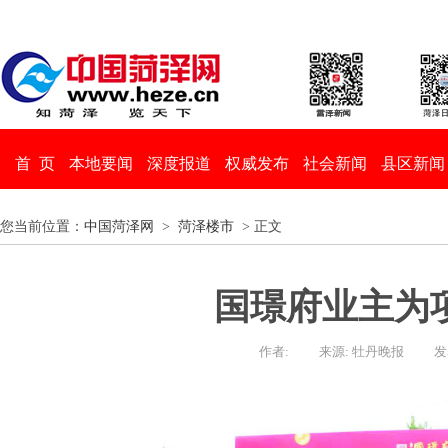
首 页
本地要闻
深度报道
权威发布
社会新闻
县区新闻
您当前位置：
中国菏泽网
>
菏泽楼市
> 正文
国璟府业主为
作者:
来源: 牡丹晚报
发