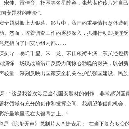
、宋佳、雷佳音、杨幂等名星阵容，张艺谋称该片对自己
代国安题材的电影”。
安全题材搬上大银幕。影片中，我国的重要情报意外遭到
动。然而，随着调查工作的逐步深入，抓捕行动却接连受
竟然指向了国安小组内部……
谋执导，易烊千玺、朱一龙、宋佳领衔主演，演员还包括
同演绎一场谍战前沿正反势力间惊心动魄的对决，以创新
声较量，深刻反映出国家安全机关在护航强国建设、民族
深：“这是我首次涉足当代国安题材的创作，非常感谢国
题材领域有充分的创作和发挥空间。我期望能借此机会，
彩纷呈地呈现在大银幕之上。”
时也是《惊蛰无声》总制片人李捷表示：“在当下复杂多变