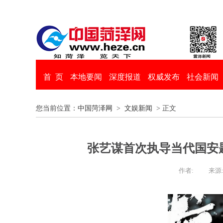
首 页
本地要闻
深度报道
权威发布
社会新闻
您当前位置：
中国菏泽网
>
文娱新闻
> 正文
张艺谋首次执导当代国安
作者:
来源