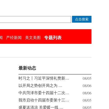
专题列表
闻
产经新闻
美文美图
最新动态
08/05
时习之丨习近平深情礼赞新…
08/06
以开局之势创开局之为 …
08/06
中共菏泽市委十四届十二次…
08/05
我市启动十四届市委第十三…
08/05
盛夏送清凉 关爱暖一线 …