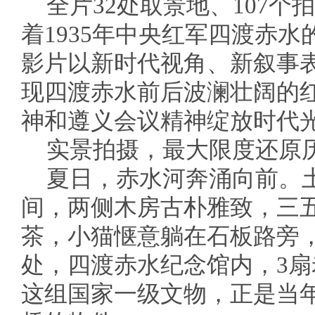
全片32处取景地、107
着1935年中央红军四渡赤
影片以新时代视角、新叙事
现四渡赤水前后波澜壮阔的
神和遵义会议精神绽放时代
实景拍摄，最大限度还原
夏日，赤水河奔涌向前。
间，两侧木房古朴雅致，三
茶，小猫惬意躺在石板路旁
处，四渡赤水纪念馆内，3
这组国家一级文物，正是当