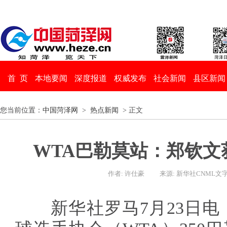
首 页
本地要闻
深度报道
权威发布
社会新闻
县区新闻
您当前位置：
中国菏泽网
>
热点新闻
> 正文
WTA巴勒莫站：郑钦文
作者: 许仕豪
来源: 新华社CNML文
新华社罗马7月23日电 