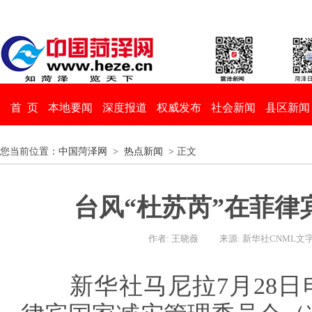
首 页
本地要闻
深度报道
权威发布
社会新闻
县区新闻
您当前位置：
中国菏泽网
>
热点新闻
> 正文
台风“杜苏芮”在菲律
作者: 王晓薇
来源: 新华社CNML文
新华社马尼拉7月28日电