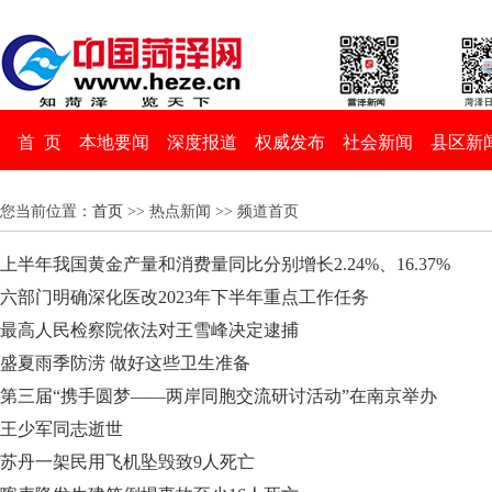
首 页
本地要闻
深度报道
权威发布
社会新闻
县区新
您当前位置：
首页
>> 热点新闻 >> 频道首页
上半年我国黄金产量和消费量同比分别增长2.24%、16.37%
六部门明确深化医改2023年下半年重点工作任务
最高人民检察院依法对王雪峰决定逮捕
盛夏雨季防涝 做好这些卫生准备
第三届“携手圆梦——两岸同胞交流研讨活动”在南京举办
王少军同志逝世
苏丹一架民用飞机坠毁致9人死亡