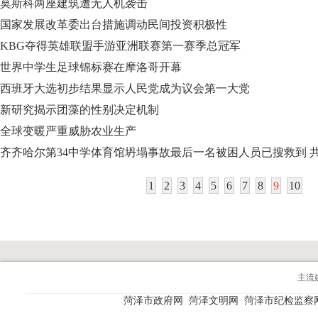
莫斯科两座建筑遭无人机袭击
国家发展改革委出台措施调动民间投资积极性
KBG夺得英雄联盟手游亚洲联赛第一赛季总冠军
世界中学生足球锦标赛在摩洛哥开幕
西班牙大选初步结果显示人民党成为议会第一大党
新研究揭示团藻的性别决定机制
全球变暖严重威胁农业生产
齐齐哈尔第34中学体育馆坍塌事故最后一名被困人员已搜救到 共
1
2
3
4
5
6
7
8
9
10
主流
菏泽市政府网
菏泽文明网
菏泽市纪检监