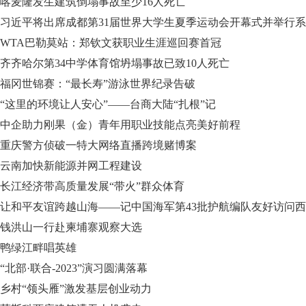
喀麦隆发生建筑倒塌事故至少16人死亡
习近平将出席成都第31届世界大学生夏季运动会开幕式并举行
WTA巴勒莫站：郑钦文获职业生涯巡回赛首冠
齐齐哈尔第34中学体育馆坍塌事故已致10人死亡
福冈世锦赛：“最长寿”游泳世界纪录告破
“这里的环境让人安心”——台商大陆“扎根”记
中企助力刚果（金）青年用职业技能点亮美好前程
重庆警方侦破一特大网络直播跨境赌博案
云南加快新能源并网工程建设
长江经济带高质量发展“带火”群众体育
让和平友谊跨越山海——记中国海军第43批护航编队友好访问西
钱洪山一行赴柬埔寨观察大选
鸭绿江畔唱英雄
“北部·联合-2023”演习圆满落幕
乡村“领头雁”激发基层创业动力