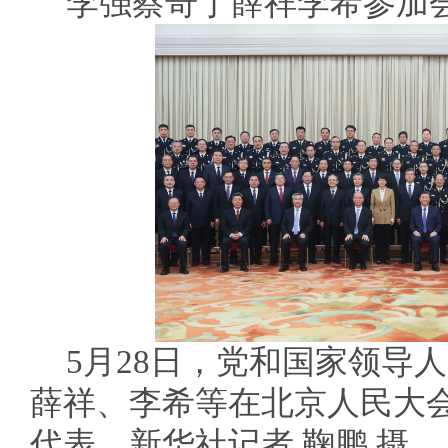
李强蔡奇丁薛祥李希参加
5月28日，党和国家领导
薛祥、李希等在北京人民大
代表。新华社记者 鞠鹏 摄