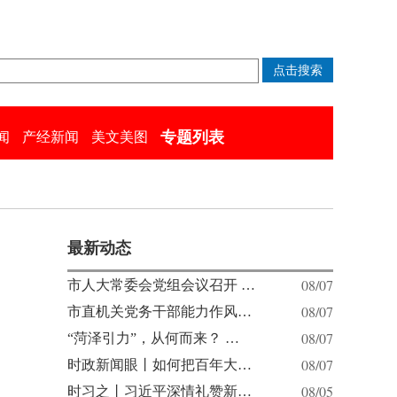
专题列表
闻
产经新闻
美文美图
最新动态
08/07
市人大常委会党组会议召开 …
08/07
市直机关党务干部能力作风…
08/07
“菏泽引力”，从何而来？ …
08/07
时政新闻眼丨如何把百年大…
08/05
时习之丨习近平深情礼赞新…