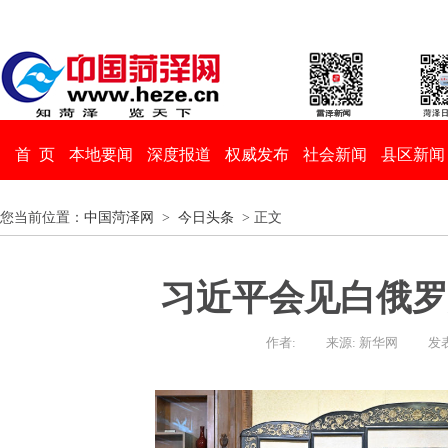
首 页
本地要闻
深度报道
权威发布
社会新闻
县区新闻
您当前位置：
中国菏泽网
>
今日头条
> 正文
习近平会见白俄罗
作者:
来源: 新华网
发表