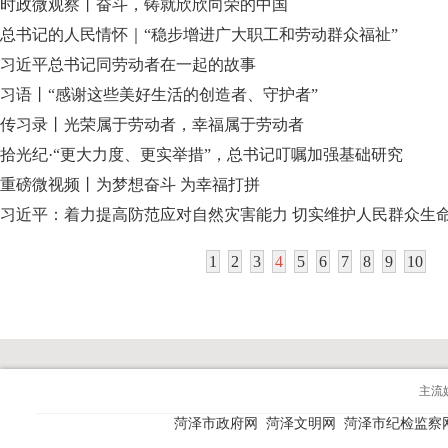
时政微观察丨奋斗，铸就欣欣向荣的中国
总书记的人民情怀｜“稳步增进广大职工和劳动群众福祉”
习近平总书记同劳动者在一起的故事
习语丨“感谢这些美好生活的创造者、守护者”
传习录丨光荣属于劳动者，幸福属于劳动者
拾光纪·“更大力度、更实举措”，总书记叮嘱加强基础研究
重磅微视频丨为梦想奋斗 为幸福打拼
习近平：着力提高防范应对自然灾害能力 切实维护人民群众生
1
2
3
4
5
6
7
8
9
10
主流
菏泽市政府网
菏泽文明网
菏泽市纪检监