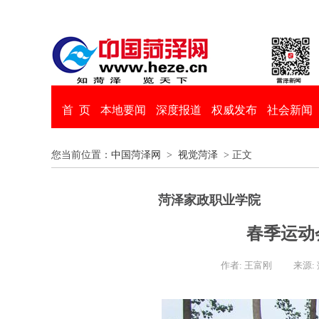
首 页
本地要闻
深度报道
权威发布
社会新闻
您当前位置：
中国菏泽网
>
视觉菏泽
> 正文
菏泽家政职业学院
春季运动
作者: 王富刚
来源: