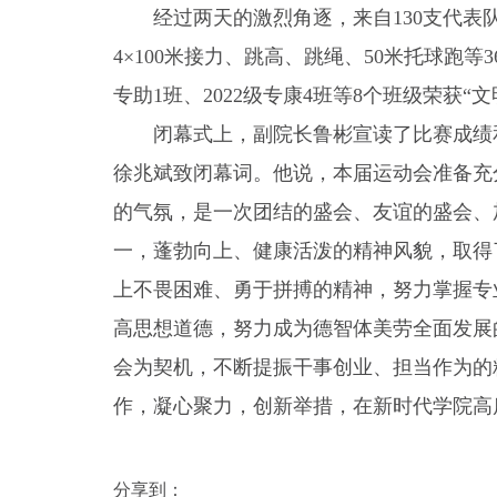
经过两天的激烈角逐，来自130支代表队
4×100米接力、跳高、跳绳、50米托球跑等3
专助1班、2022级专康4班等8个班级荣获“
闭幕式上，副院长鲁彬宣读了比赛成绩
徐兆斌致闭幕词。他说，本届运动会准备充
的气氛，是一次团结的盛会、友谊的盛会、
一，蓬勃向上、健康活泼的精神风貌，取得
上不畏困难、勇于拼搏的精神，努力掌握专
高思想道德，努力成为德智体美劳全面发展
会为契机，不断提振干事创业、担当作为的
作，凝心聚力，创新举措，在新时代学院高
分享到：