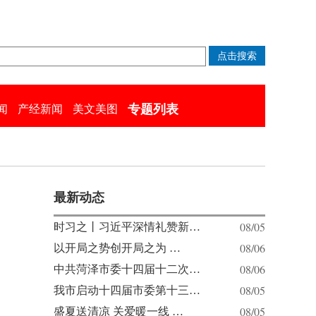
专题列表
闻
产经新闻
美文美图
最新动态
08/05
时习之丨习近平深情礼赞新…
08/06
以开局之势创开局之为 …
08/06
中共菏泽市委十四届十二次…
08/05
我市启动十四届市委第十三…
08/05
盛夏送清凉 关爱暖一线 …