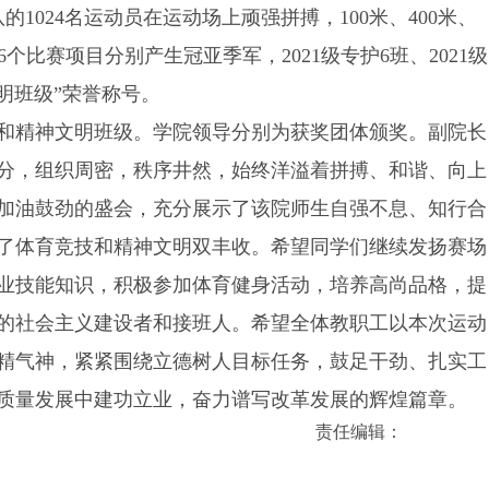
的1024名运动员在运动场上顽强拼搏，100米、400米、
6个比赛项目分别产生冠亚季军，2021级专护6班、2021级
文明班级”荣誉称号。
和精神文明班级。学院领导分别为获奖团体颁奖。副院长
分，组织周密，秩序井然，始终洋溢着拼搏、和谐、向上
加油鼓劲的盛会，充分展示了该院师生自强不息、知行合
了体育竞技和精神文明双丰收。希望同学们继续发扬赛场
业技能知识，积极参加体育健身活动，培养高尚品格，提
的社会主义建设者和接班人。希望全体教职工以本次运动
精气神，紧紧围绕立德树人目标任务，鼓足干劲、扎实工
质量发展中建功立业，奋力谱写改革发展的辉煌篇章。
责任编辑：