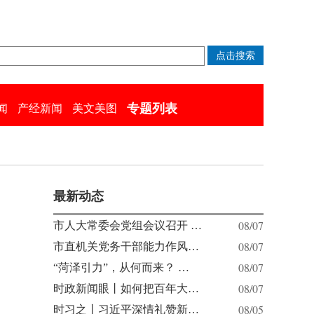
专题列表
闻
产经新闻
美文美图
最新动态
08/07
市人大常委会党组会议召开 …
08/07
市直机关党务干部能力作风…
08/07
“菏泽引力”，从何而来？ …
08/07
时政新闻眼丨如何把百年大…
08/05
时习之丨习近平深情礼赞新…