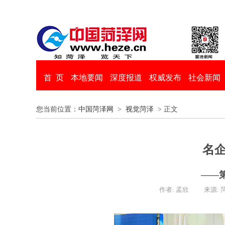
首 页
本地要闻
深度报道
权威发布
社会新闻
您当前位置：
中国菏泽网
>
视觉菏泽
> 正文
名企
——
作者: 孟欣
来源: 